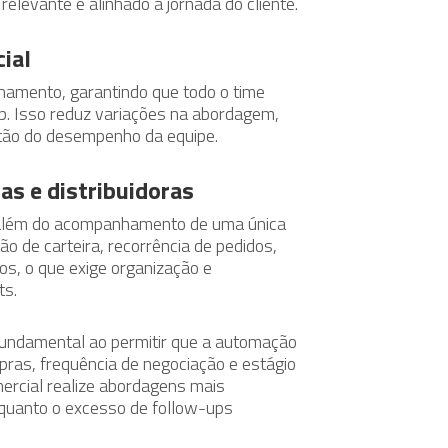
elevante e alinhado à jornada do cliente.
ial
hamento, garantindo que todo o time
p. Isso reduz variações na abordagem,
estão do desempenho da equipe.
ias e distribuidoras
ai além do acompanhamento de uma única
o de carteira, recorrência de pedidos,
os, o que exige organização e
ts.
ndamental ao permitir que a automação
pras, frequência de negociação e estágio
ercial realize abordagens mais
o quanto o excesso de follow-ups