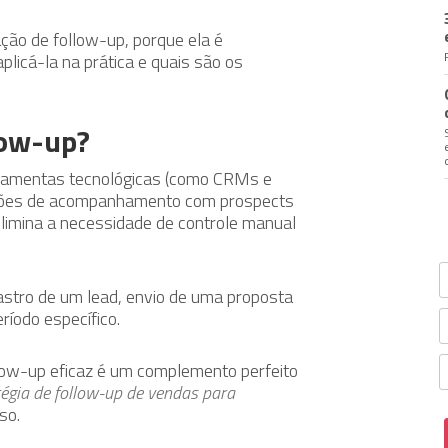
ção de follow-up, porque ela é
licá-la na prática e quais são os
low-up?
rramentas tecnológicas (como CRMs e
ções de acompanhamento com prospects
 elimina a necessidade de controle manual
stro de um lead, envio de uma proposta
íodo específico.
low-up eficaz é um complemento perfeito
tégia de follow-up de vendas para
so.