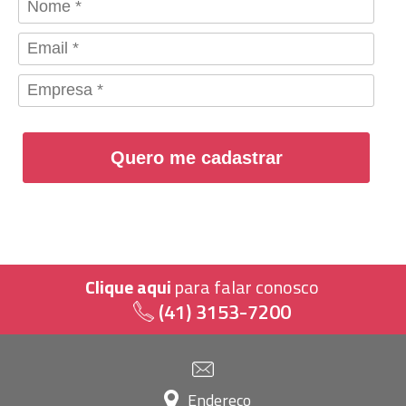
Quero me cadastrar
Clique aqui
para falar conosco
(41) 3153-7200
Endereço