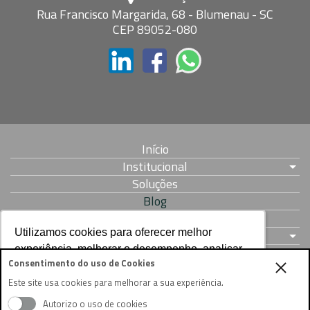
Rua Francisco Margarida, 68 - Blumenau - SC
CEP 89052-080
Início
Institucional
Soluções
Blog
Parcerias
Contato
Utilizamos cookies para oferecer melhor
Utilizamos cookies para oferecer melhor
experiência, melhorar o desempenho, analisar
experiência, melhorar o desempenho, analisar
Documentos
Consentimento do uso de Cookies
como você interage em nosso site e
como você interage em nosso site e
Solicite uma Demonstração
Este site usa cookies para melhorar a sua experiência.
personalizar conteúdo. Ao utilizar este site, você
personalizar conteúdo. Ao utilizar este site, você
concorda com o uso de cookies.
concorda com o uso de cookies.
Autorizo o uso de cookies