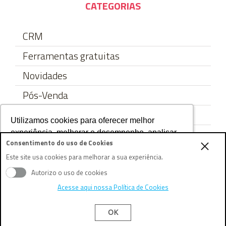
CATEGORIAS
CRM
Ferramentas gratuitas
Novidades
Pós-Venda
Relacionamento
Utilizamos cookies para oferecer melhor
Utilizamos cookies para oferecer melhor
Tecnologia
experiência, melhorar o desempenho, analisar
experiência, melhorar o desempenho, analisar
Consentimento do uso de Cookies
como você interage em nosso site e
como você interage em nosso site e
Treinamento
Este site usa cookies para melhorar a sua experiência.
personalizar conteúdo. Ao utilizar este site, você
personalizar conteúdo. Ao utilizar este site, você
concorda com o uso de cookies.
concorda com o uso de cookies.
Vendas
Autorizo o uso de cookies
Acesse aqui nossa Política de Cookies
Ok, entendi!
Ok, entendi!
OK
MAIS LIDOS